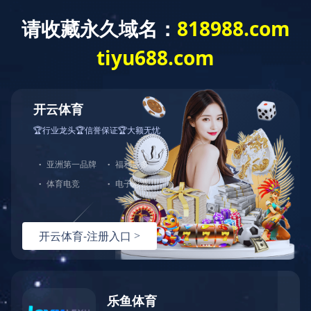
当前位置：首页
新闻资讯
行业动态
水泵技术处理和常见故障排除
来源：水泵配件大全
时间：2024-01-16
通达泵业，多级离心泵生产厂家同您分享水泵技术处理和常见故障排除。