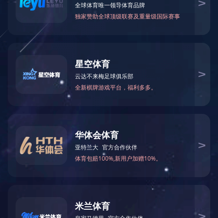
一：运行中出现振动
1.管路支撑不稳，水泵底座或地脚螺栓松动是造成振动常见的原因，必须紧固各处螺栓，避免出现松动。
2.液体内有气体，仔细检查水泵及进水管路各密封面连接螺栓有否松动，密封垫是否损坏，泵体及管路系统零件有否损坏。
3.水泵与电机轴不同心，应进行调整，用皮带转动时，转动带过松或接头接触不良，也会引起振动。多级离心泵生产厂家水泵叶轮不平衡运行中叶轮磨损或个别叶轮
流道堵塞易造成振动，有时也因轴弯曲工叶轮不良失去平衡而引起振动。
二：运行中出现噪声增大
1.轴承噪声：声源轴承安装部位，一般用铁棒或螺丝刀抵住轴承安装部位，用耳听，为哗啦哗啦声。
电机噪声：一般是尖啸声，只能更换电动机。
气蚀噪声：声源在泵腔内，噼啪劈啪声。三。电机发烫中国泵技术论坛
电机外壁发烫，可能超电流运行，可关小出口阀门，调节到额定电流内运行，也可能是电机线圈质量问题，那只能更换电机。
2.转动零件出现摩擦，摩擦阻力加大，也可能超电流使电机发烫应停机检查转子是否灵活。
电机轴承处发热，可能轴承缺油或损坏，需维修或更换轴承。
工作电压过低，检查电路调整电压。
启动后不出水：泵内有空气或进水管积气，或是底阀关闭不严灌引水不满，真空泵填料严重漏气，闸阀或拍门关闭不严。
排除：清除杂物，更换已损坏的橡皮垫，改变阀片方向；压紧或更换新的填料，关闭闸阀或拍门；加大灌引量，直到放气螺塞处不冒泡为止；更换有裂纹的管子；
降低扬程，将水泵的管口压入水下0.5米。
启动时泵不转：填料太紧或叶轮与泵体之间被杂物卡住而堵塞，或者是泵轴、轴承、减漏环锈住，或是泵轴严重弯曲。
排除：放松填料，疏通引水槽；拆开泵体清除杂物、除锈；拆下泵轴校正或更换新的泵轴。
水泵发热轴承损坏：滚动轴承或托架盖间隙过小；泵轴弯曲或两轴不同心；胶带太紧；缺油或油质不好；叶轮上的平衡孔堵塞，叶轮失去平衡，增大了向一边的推
力。
排除：更换轴承；拆除后盖，在托架与轴承座之间加装垫片；调整泵轴或调整两轴的同心度；适当调松胶带紧度；加注干净的黄油，黄油占轴承内空隙的60%；清除
平衡孔内的堵塞物。
启动后流量不足：转速不配套或皮带打滑，使转速偏低；轴流泵叶片安装角太小；扬程不足；吸程偏高；底阀、管路及叶轮局部堵塞或叶轮缺损；出水管漏水严
重。
排除：恢复额定转速，清除皮带油垢，调好皮带紧度；调好叶片角，降低水泵安装位置；密封水泵漏气处，压紧填料；清除堵塞物，更换叶轮；更换减漏环，堵塞
漏水处。
以上是通达泵业，多级离心泵生产厂家同您分享的内容，希望对您有所帮助。
返回列表

上一篇
卧式多级离心泵知识全解析
下一篇
水泵的日常保养及维护
辽ICP备09009061号-1
辽公网安备000000
版权所有：米兰（中国）体育·官方网站
技术支持：辽宁华睿科技有限公司
地址：
辽宁省葫芦岛市高桥经济开发区
完美(中国)体育官方网站
|
MK官方端网站登录入口
|
华体会官方
端网站登录入口
|
华体会官方版网站登录入口
|
新利·体育(中国)
官方网站
|
安博站·官方版网站登录入口
|
开云网页版页面
|
开云