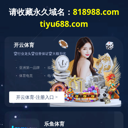
当前位置：首页
新闻资讯
公司新闻
两种潜水轴流泵水资源短缺的类型
来源：通达泵业，多级离心泵生产厂家
时间：2022-07-02
1、物理性缺水，某些国家即使采取了很高的水生产和利用效率，也没有足够的水可以满足未来农业、人们生活以及工业和环境的潜水轴流泵用水处理需求，这样的
缺水我们称为物理性缺水。